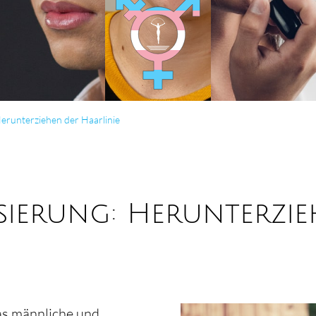
erunter­ziehen der Haar­linie
isierung: Herunterzi
das männliche und