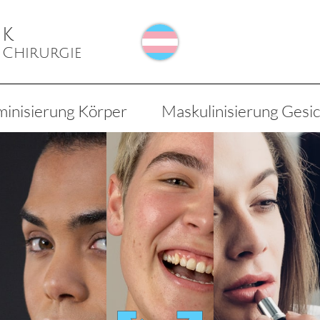
nk
 Chirurgie
ini­sierung Körper
Maskulini­sierung Gesi