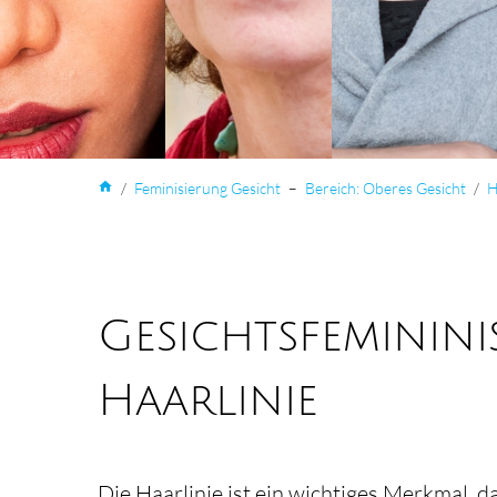
home
/
Femini­sierung Gesicht
–
Bereich: Oberes Gesicht
/
H
Gesichtsfeminin
Haarlinie
Die Haarlinie ist ein wichtiges Merkmal, 