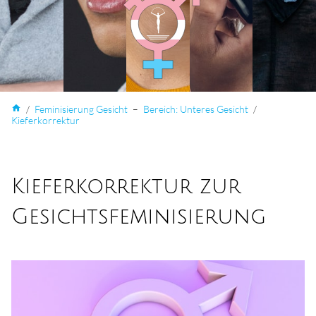
home
/
Femini­sierung Gesicht
–
Bereich: Unteres Gesicht
/
Kiefer­korrektur
Kieferkorrektur zur
Gesichtsfeminisierung