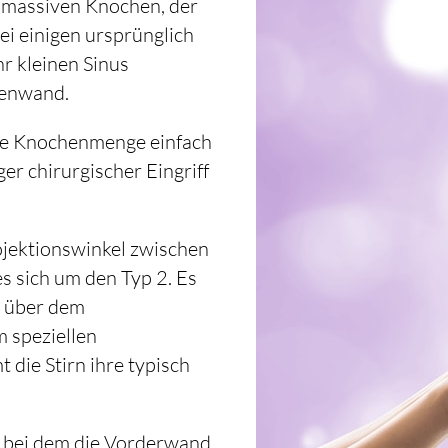
 massiven Knochen, der
i einigen ursprünglich
hr kleinen Sinus
lenwand.
ige Knochenmenge einfach
er chirurgischer Eingriff
ojektionswinkel zwischen
es sich um den Typ 2. Es
h über dem
 speziellen
die Stirn ihre typisch
n, bei dem die Vorderwand