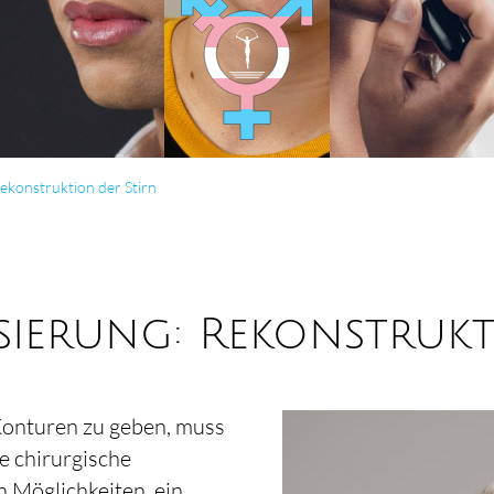
e­konstruk­tion der Stirn
­sierung: Rekon­struk
Konturen zu geben, muss
e chirurgische
n Möglichkeiten, ein