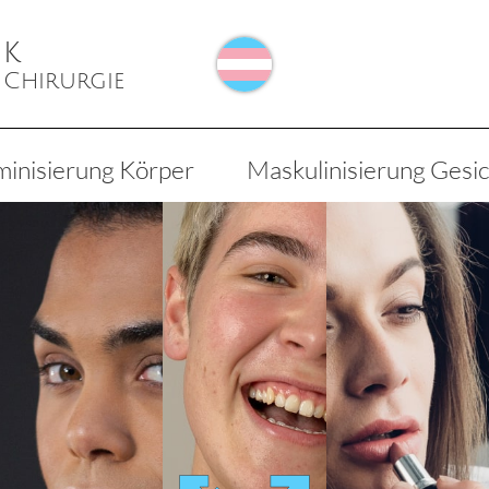
nk
 Chirurgie
ini­sierung Körper
Maskulini­sierung Gesi