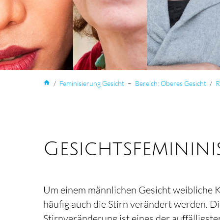
home
/
Femini­sierung Gesicht
–
Bereich: Oberes Gesicht
/
R
Gesichts­feminini
Um einem männlichen Gesicht weibliche 
häufig auch die Stirn verändert werden. Di
Stirnveränderung ist eines der auffälligste