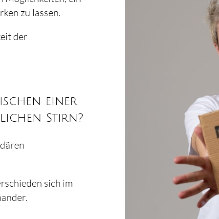
rken zu lassen.
eit der
ischen einer
lichen Stirn?
ndären
erschieden sich im
nander.